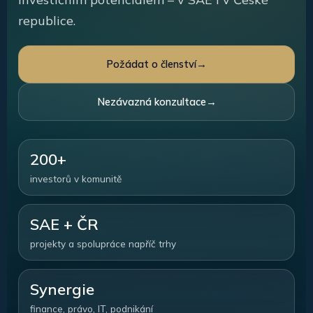
republice.
Požádat o členství
→
Nezávazná konzultace
→
200+
investorů v komunitě
SAE + ČR
projekty a spolupráce napříč trhy
Synergie
finance, právo, IT, podnikání