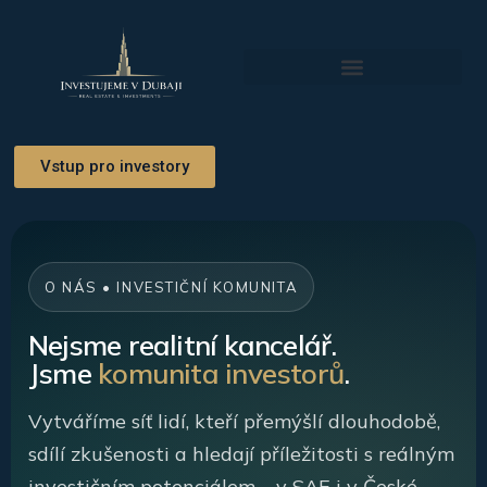
Přeskočit
na
obsah
Investiční Příležitosti
Vstup pro investory
O NÁS • INVESTIČNÍ KOMUNITA
Nejsme realitní kancelář.
Jsme
komunita investorů
.
Vytváříme síť lidí, kteří přemýšlí dlouhodobě,
sdílí zkušenosti a hledají příležitosti s reálným
investičním potenciálem – v SAE i v České