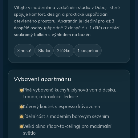
Vítejte v moderním a vzdušném studiu v Dubaji, které
spojuje komfort, design a praktické uspořádání
otevřeného prostoru. Apartmán je ideální pro
až 3
dospělé osoby
(případně 2 dospělé + 1 dítě) a nabízí
soukromý balkon s výhledem na bazén
.
3 hosté
Studio
2 lůžka
1 koupelna
Vybavení apartmánu
Plně vybavená kuchyň: plynová varná deska,
trouba, mikrovlnka, lednice
Kávový koutek s espresso kávovarem
Jídelní část s moderním barovým sezením
Velká okna (floor-to-ceiling) pro maximální
světlo