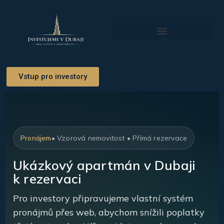
Přeskočit
na
obsah
Investiční Příležitosti
Vstup pro investory
Pronájem
• Vzorová nemovitost • Přímá rezervace
Ukázkový apartmán v Dubaji
k rezervaci
Pro investory připravujeme vlastní systém
pronájmů přes web, abychom snížili poplatky