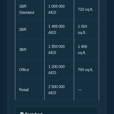
1BR
1 069 000
720 sq.ft.
Standard
AED
1 489 000
1 054
2BR
AED
sq.ft.
1 959 000
1 400
3BR
AED
sq.ft.
1 200 000
Office
700 sq.ft.
AED
2 500 000
Retail
—
AED