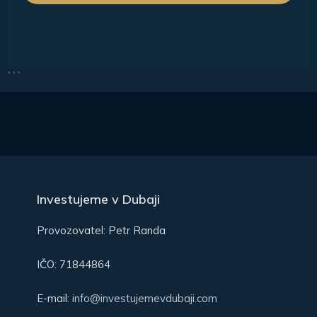
```
Investujeme v Dubaji
Provozovatel: Petr Randa
IČO: 71844864
E-mail:
info@investujemevdubaji.com