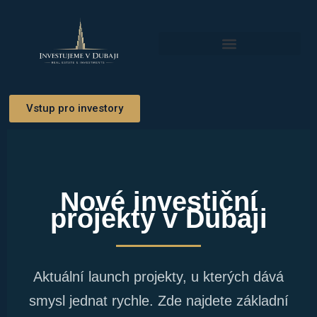
Přeskočit
na
obsah
Investiční Příležitosti
Vstup pro investory
Nové investiční
projekty v Dubaji
Aktuální launch projekty, u kterých dává
smysl jednat rychle. Zde najdete základní